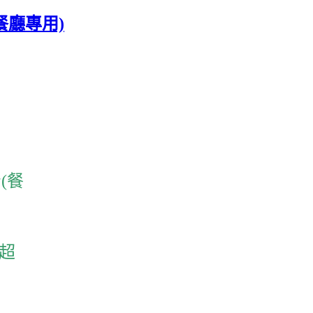
餐廳專用)
(餐
斤超