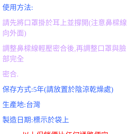
使用方法
:
請先將口罩掛於耳上並撐
開
(
注意鼻樑線
向外面
)
調整鼻樑線輕
壓密合後
,
再調整口罩與臉
部完全
密
合
.
保存方式
:5
年
(
請放置於陰涼乾燥處
)
生產地
:
台灣
製造日期
:
標示於袋上